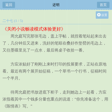
返回
还明
首页
设置
二十七 (1 / 5)
关灯
《关闭小说畅读模式体验更好》
大
周允庭写完那张毛边，盖上字帖，就捏着笔站起来出去
中
了，几分钟后又进来，洗好的笔晾在叠好作垫臂的毛边上，
小
又往墨碟里兑了一点水，最后将桌子收拾一番。
方应浓贴好了刚刚上来时打印的投展要求，正站在原地
看。最近有两个展开始征稿，一个草书一个行书，征稿时间
一个半月。
待周允庭把书放进底下柜子，走到她边上一起看，方应
浓指着其中一个钱多分量也重点的说道：“你先准备这个，用
《陈情表》写。”