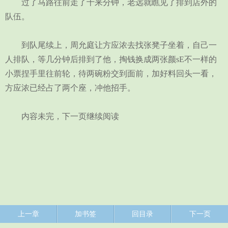
过了马路往前走了十来分钟，老远就瞧见了排到店外的
队伍。
到队尾续上，周允庭让方应浓去找张凳子坐着，自己一
人排队，等几分钟后排到了他，掏钱换成两张颜sE不一样的
小票捏手里往前轮，待两碗粉交到面前，加好料回头一看，
方应浓已经占了两个座，冲他招手。
内容未完，下一页继续阅读
上一章
加书签
回目录
下一页