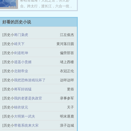
桥枯骨成堆！大乱之世，分久必
合。跨太行，渡长江，六合一统，
再造帝业！
好看的历史小说
[历史小
将门枭虎
江左俊杰
说]
[历史小
靖天下
黄河落日圆
说]
[历史小
剑道乾坤
偏旁部首
说]
[历史小
逍遥小贵婿
堵上西楼
说]
[历史小
北朝帝业
衣冠正伦
说]
[历史小
我把恐怖游戏玩坏了
达咩达咩
说]
[历史小
将军好凶猛
更俗
说]
[历史小
我的老婆是执政官
录事参军
说]
[历史小
锦衣状元
天子
说]
[历史小
大明第一武夫
明末逐鹿
说]
[历史小
带着系统来大宋
浪子边城