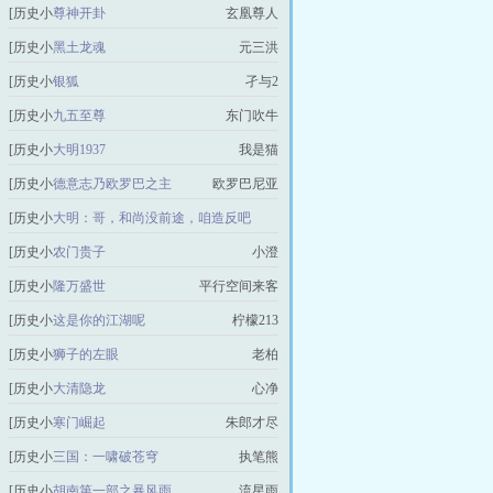
说]
[历史小
尊神开卦
玄凰尊人
说]
[历史小
黑土龙魂
元三洪
说]
[历史小
银狐
孑与2
说]
[历史小
九五至尊
东门吹牛
说]
[历史小
大明1937
我是猫
说]
[历史小
德意志乃欧罗巴之主
欧罗巴尼亚
说]
[历史小
大明：哥，和尚没前途，咱造反吧
说]
墨色江南
[历史小
农门贵子
小澄
说]
[历史小
隆万盛世
平行空间来客
说]
[历史小
这是你的江湖呢
柠檬213
说]
[历史小
狮子的左眼
老柏
说]
[历史小
大清隐龙
心净
说]
[历史小
寒门崛起
朱郎才尽
说]
[历史小
三国：一啸破苍穹
执笔熊
说]
[历史小
胡南第一部之暴风雨
流星雨