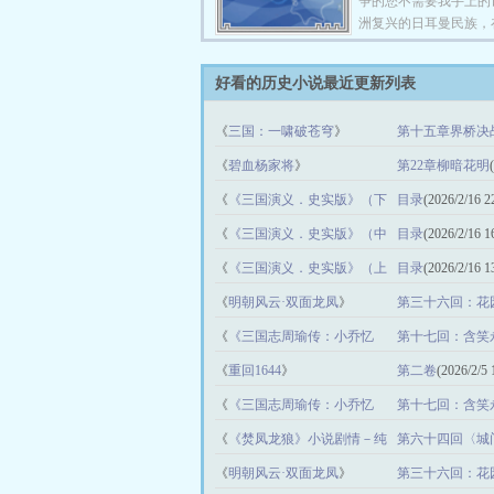
争的您不需要我手上的
洲复兴的日耳曼民族，
中，您不想来点中国的
吗？ 甚至还有亲爱的
好看的历史小说最近更新列表
治维新的过程一定很痛
用我来加把盐呢？ 至
《
三国：一啸破苍穹
》
第十五章界桥决
朝？哈哈，您还是求上
吧！ 这就是肖乐天来
21:22:46)
《
碧血杨家将
》
第22章柳暗花明
一个腹黑小白领和一个
《
《三国演义．史实版》（下
崛起之路。 ps:书友群11
目录
(2026/2/16 2
朋友们如果看的还爽，
卷）司马大讨曹
》
《
《三国演义．史实版》（中
目录
(2026/2/16 1
下吧，求收藏、求月票
卷）当涂高代汉
》
书友要是觉得《修行的
《
《三国演义．史实版》（上
目录
(2026/2/16 1
错的话，请不要忘记向
卷）何必卯金刀
》
《
明朝风云·双面龙凤
》
第三十六回：花
微博里的朋友推荐哦！
《
《三国志周瑜传：小乔忆
第十七回：含笑
夫》
》
《
重回1644
》
第二卷
(2026/2/5 
《
《三国志周瑜传：小乔忆
第十七回：含笑
夫》
》
《
《焚凤龙狼》小说剧情－纯
第六十四回〈城
属虚构
》
《
明朝风云·双面龙凤
》
第三十六回：花