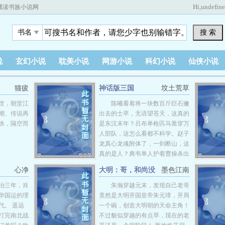
Hi,
undefin
藏读书族小说网
搜 索
书名
说
玄幻小说
耽美小说
网游小说
科幻小说
仙侠小说
猫疲
神话版三国
坟土荒草
世，朝堂江
陈曦看着将一块数百斤巨石撇
潮、传说再
出去的士卒，无语望苍天，这真的
铁，隔空而
是东汉末年？吕布单枪匹马凿穿万
人部队，这怎么看都不科学。赵子
龙真心龙魂附体了，一剑断山，这
真的是人？典韦单人护着曹操杀出
敌营，顺手宰了对面数千步骑，这
心净
大明：哥，和尚没
墨色江南
战斗力爆表了吧！这是不是哪里有
前途，咱造反吧
些不对啊，陈曦顺手摸了一把鹅毛
同治三年，肖
朱瀚穿越元末，发现自己老哥
扇挥了一下，狂风大作，叹了一口
华国运的理
竟然是大明开国皇帝朱元璋，开局
气，“这是神话吧，我自己都不正
代。 遥远
一个碗，创造大明朝的天命主角！
常了。”ps：其实这是一篇正经的
打完南北战
不过貌似穿越的有点早，现在的老
种田文……QQ群：95010223全订