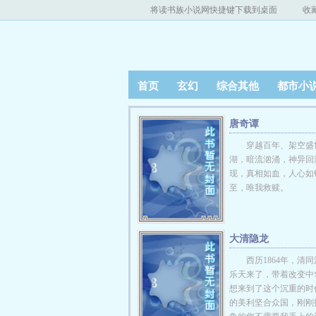
将读书族小说网快捷键下载到桌面
收
首页
玄幻
综合其他
都市小
唐奇谭
穿越百年、架空盛
湖，暗流汹涌，神异回
现，真相如血，人心如
至，唯我救赎。
大清隐龙
西历1864年，清
乐天来了，带着改变中
想来到了这个沉重的时
的美利坚合众国，刚刚