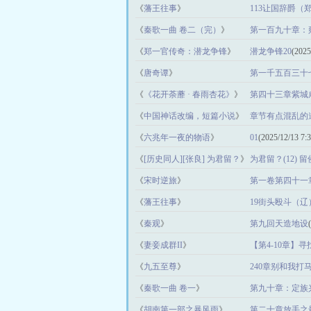
《
藩王往事
》
113让国辞爵（
《
秦歌一曲 卷二（完）
》
第一百九十章：
《
郑一官传奇：潜龙争锋
》
潜龙争锋20
(2025
《
唐奇谭
》
第一千五百三十
《
《花开荼蘼 · 春雨杏花》
》
第四十三章紫城
《
中国神话改编，短篇小说
》
章节有点混乱的
《
六兆年一夜的物语
》
01
(2025/12/13 7:3
《
[历史同人][张良] 为君留？
》
为君留？(12) 留
《
宋时逆旅
》
第一卷第四十一
12:38:57)
《
藩王往事
》
19街头殴斗（辽
《
秦观
》
第九回天造地设
《
妻妾成群II
》
【第4-10章】
《
九五至尊
》
240章别和我打
《
秦歌一曲 卷一
》
第九十章：定族
《
胡南第一部之暴风雨
》
第二十章放手之