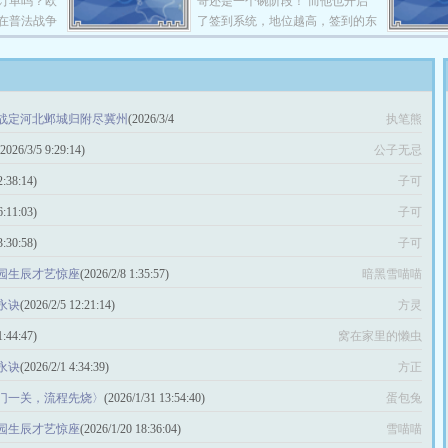
订单吗？欧
哥还是一个碗阶段！ 而他也开启
QQ群：375380021 各位书友要是
在普法战争
了签到系统，地位越高，签到的东
觉得《神话版三国》还不错的话请
战争借款
西越好！ 于是……朱瀚便怂恿起
不要忘记向您QQ群和微博里的朋
小日本，明
自己老哥：“哥，和尚没前途，咱
友推荐哦！
苦吧，用不
们造反吧！”
于大清王
战定河北邺城归附尽冀州
(2026/3/4
执笔熊
帝来保佑你
到的世界，
(2026/3/5 9:29:14)
公子无忌
阴影王朝的
6253076
2:38:14)
子可
就请收藏一
6:11:03)
子可
！ @各位
年代》还不
3:30:58)
子可
您QQ群和
园生辰才艺惊座
(2026/2/8 1:35:57)
暗黑雪喵喵
永诀
(2026/2/5 12:21:14)
方灵
1:44:47)
窝在家里的懒虫
永诀
(2026/2/1 4:34:39)
方正
门一关，流程先烧〉
(2026/1/31 13:54:40)
蛋包兔
园生辰才艺惊座
(2026/1/20 18:36:04)
雪喵喵