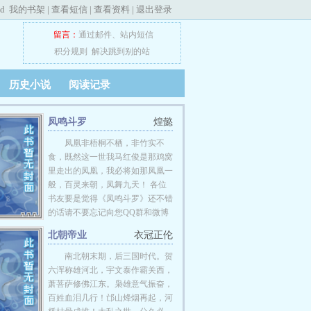
ed
我的书架
|
查看短信
|
查看资料
|
退出登录
留言：
通过邮件
、
站内短信
积分规则
解决跳到别的站
历史小说
阅读记录
凤鸣斗罗
煌懿
凤凰非梧桐不栖，非竹实不
食，既然这一世我马红俊是那鸡窝
里走出的凤凰，我必将如那凤凰一
般，百灵来朝，凤舞九天！ 各位
书友要是觉得《凤鸣斗罗》还不错
的话请不要忘记向您QQ群和微博
里的朋友推荐哦！
北朝帝业
衣冠正伦
南北朝末期，后三国时代。贺
六浑称雄河北，宇文泰作霸关西，
萧菩萨修佛江东。枭雄意气振奋，
百姓血泪几行！邙山烽烟再起，河