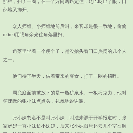
那样，扫了一圈，在一个方向略略定住，眨巴眨巴了眼，自
然地又挪开。
众人师姐、小师姐地前后叫，来客却是很一致地，偷偷
m0m0用眼角余光往角落里扫。
角落里坐着一个瘦个子，是没抬头看门口热闹的几个人
之一。
他们待了半天，借着带来的零食，打了一圈的招呼。
周允庭面前被放下的是一瓶矿泉水、一板巧克力，他对
笑眯眯的张小妹点点头，礼貌地说谢谢。
张小妹书名不是叫张小妹，叫法来源于开学报道时，张
家妈妈一直小妹长小妹短，后来张小妹跟唐起云几个室友解