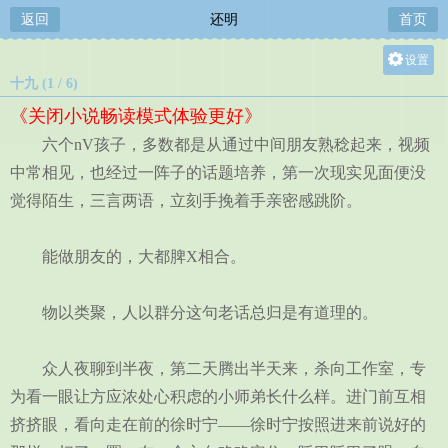
返回
还明
首页
设置
十九 (1 / 6)
关灯
《关闭小说畅读模式体验更好》
大
六个nV孩子，多数都是从通过中间朋友熟稔起来，视频
中
中常相见，也经过一阵子的话题培养，第一次现实见面便没
小
觉得陌生，三言两语，立刻手挽着手亲密感跳阶。
能做朋友的，大都脾X相合。
物以类聚，人以群分这句老话总归是有道理的。
众人夜聊到半夜，第二天腾出半天来，杀向工作室，专
为看一眼让方应浓处心积虑的小师弟长什么样。进门前互相
挤挤眼，看向走在前的徐时宁——徐时宁按照进来前说好的