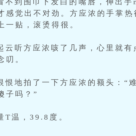
到围巾下发白的嘴唇，伸出手m
才感觉出不对劲。方应浓的手掌热
上一贴，滚烫得很。
听方应浓咳了几声，心里就有
念叨。
地拍了一下方应浓的额头：“难
傻子吗？”
温，39.8度。