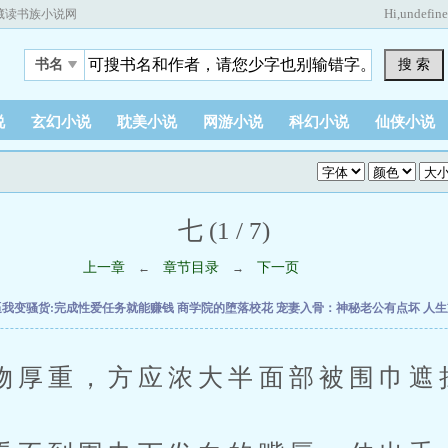
Hi,
undefin
藏读书族小说网
搜 索
书名
说
玄幻小说
耽美小说
网游小说
科幻小说
仙侠小说
七 (1 / 7)
上一章
章节目录
下一页
←
→
逼我变骚货:完成性爱任务就能赚钱
商学院的堕落校花
宠妻入骨：神秘老公有点坏
人生
重，方应浓大半面部被围巾遮