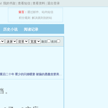
ed
我的书架
|
查看短信
|
查看资料
|
退出登录
留言：
通过邮件
、
站内短信
积分规则
解决跳到别的站
历史小说
阅读记录
翻页
夜间
重启二十年
霍少的闪婚暖妻
被骗的愚蠢贪婪美人
漂亮小蜂后又被玩弄了（总受/np）
挡。