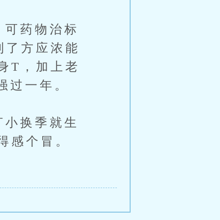
可药物治标
到了方应浓能
身T，加上老
年强过一年。
小换季就生
得感个冒。