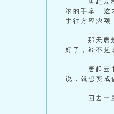
唐起云看不
浓的手掌，这
手往方应浓额
那天唐起云
好了，经不起
唐起云恨恨
说，就想变成
回去一量T