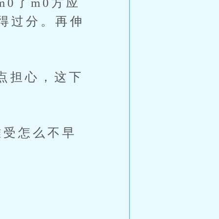
0了m0方应
得过分。再伸
点担心，这下
受怎么不早