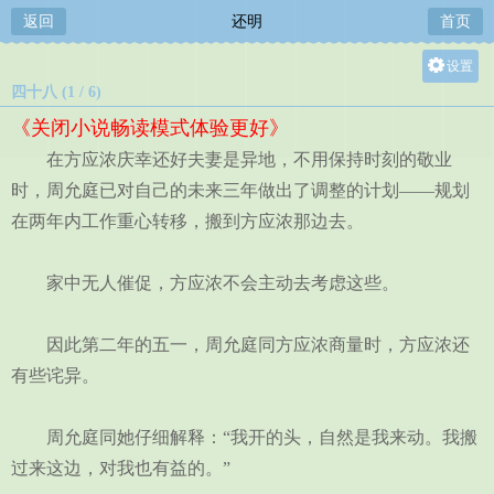
返回
还明
首页
设置
四十八 (1 / 6)
关灯
《关闭小说畅读模式体验更好》
大
在方应浓庆幸还好夫妻是异地，不用保持时刻的敬业
中
时，周允庭已对自己的未来三年做出了调整的计划——规划
小
在两年内工作重心转移，搬到方应浓那边去。
家中无人催促，方应浓不会主动去考虑这些。
因此第二年的五一，周允庭同方应浓商量时，方应浓还
有些诧异。
周允庭同她仔细解释：“我开的头，自然是我来动。我搬
过来这边，对我也有益的。”